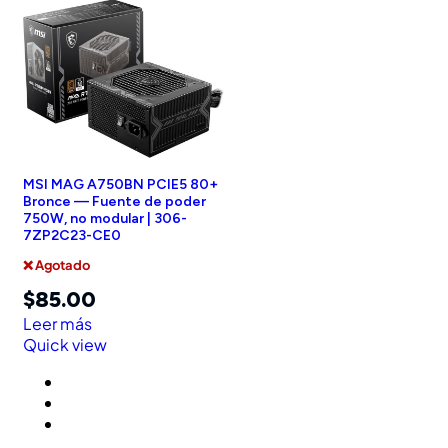
MSI MAG A750BN PCIE5 80+
Bronce — Fuente de poder
750W, no modular | 306-
7ZP2C23-CE0
❌ Agotado
$
85.00
Leer más
Quick view