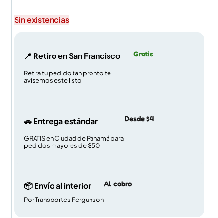
Sin existencias
Gratis
📍 Retiro en San Francisco
Retira tu pedido tan pronto te
avisemos este listo
Desde $4
🚗 Entrega estándar
GRATIS en Ciudad de Panamá para
pedidos mayores de $50
Al cobro
📦 Envío al interior
Por Transportes Fergunson