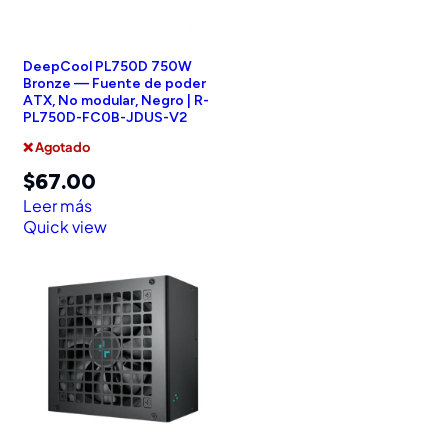
DeepCool PL750D 750W
Bronze — Fuente de poder
ATX, No modular, Negro | R-
PL750D-FC0B-JDUS-V2
❌ Agotado
$
67.00
Leer más
Quick view