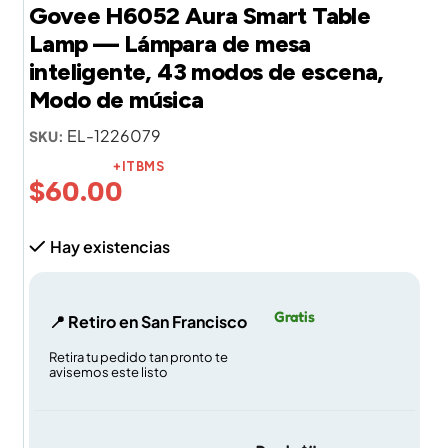
Govee H6052 Aura Smart Table
Lamp — Lámpara de mesa
inteligente, 43 modos de escena,
Modo de música
EL-1226079
SKU:
+ITBMS
$
60.00
Hay existencias
Gratis
📍 Retiro en San Francisco
Retira tu pedido tan pronto te
avisemos este listo