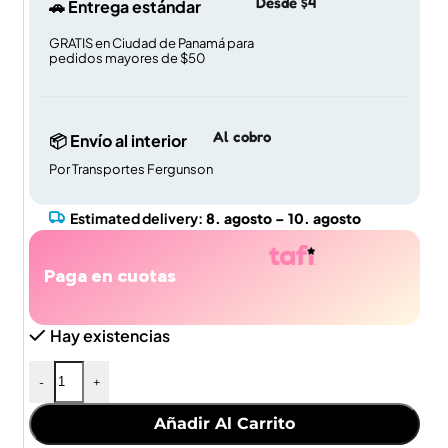
Desde $4
🚗 Entrega estándar
GRATIS en Ciudad de Panamá para
pedidos mayores de $50
Al cobro
📦 Envío al interior
Por Transportes Fergunson
Estimated delivery:
8. agosto – 10. agosto
Paga en cuotas
Hay existencias
-
+
Añadir Al Carrito