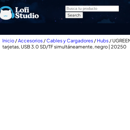
Skip to navigation
Skip to main content
Search
Inicio
/
Accesorios
/
Cables y Cargadores
/
Hubs
/
UGREEN
tarjetas, USB 3.0 SD/TF simultáneamente, negro | 20250