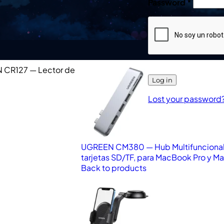
Password
*
 CR127 — Lector de
Log in
Lost your password
UGREEN CM380 — Hub Multifuncional U
tarjetas SD/TF, para MacBook Pro y M
Back to products