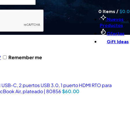
0
Items
/
$
0.
Nuevos
Productos
Ofertas
Gift Ideas
?
Remember me
SB-C, 2 puertos USB 3.0, 1 puerto HDMI RTO para
acBook Air, plateado | 80856
$
60.00