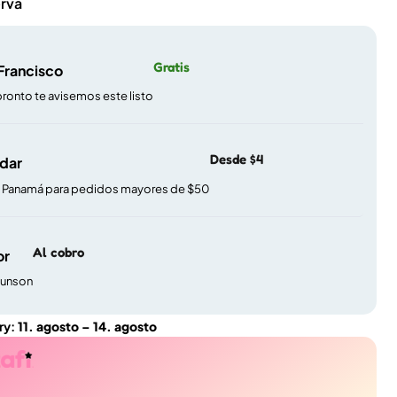
erva
Gratis
 Francisco
pronto te avisemos este listo
Desde $4
ndar
e Panamá para pedidos mayores de $50
Al cobro
or
gunson
ry:
11. agosto – 14. agosto