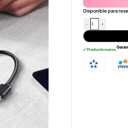
Disponible para res
-
+
Garan
✅ Producto nuevo