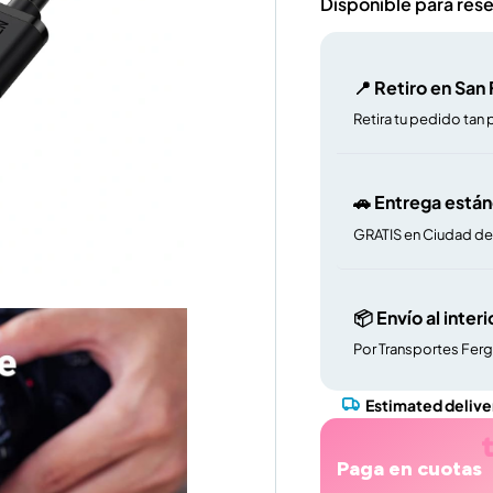
Disponible para res
📍 Retiro en San
Retira tu pedido tan 
🚗 Entrega está
GRATIS en Ciudad d
📦 Envío al interi
Por Transportes Fer
Estimated delive
Paga en cuotas