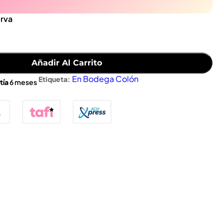
erva
Añadir Al Carrito
En Bodega Colón
Etiqueta:
tía
6 meses