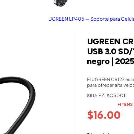
UGREEN LP405 — Soporte para Celular
UGREEN CR12
USB 3.0 SD/
negro | 202
El UGREEN CR127 es un
para ofrecer alta velo
EZ-AC5001
SKU:
+ITBMS
$
16.00