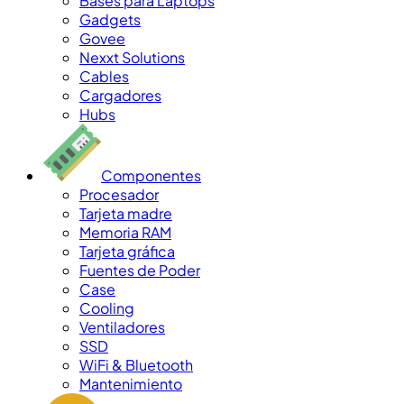
Bases para Laptops
Gadgets
Govee
Nexxt Solutions
Cables
Cargadores
Hubs
Componentes
Procesador
Tarjeta madre
Memoria RAM
Tarjeta gráfica
Fuentes de Poder
Case
Cooling
Ventiladores
SSD
WiFi & Bluetooth
Mantenimiento