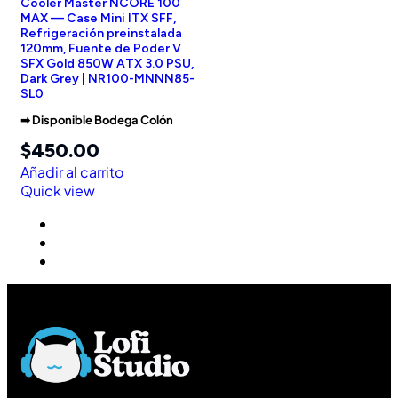
Cooler Master NCORE 100
MAX — Case Mini ITX SFF,
Refrigeración preinstalada
120mm, Fuente de Poder V
SFX Gold 850W ATX 3.0 PSU,
Dark Grey | NR100-MNNN85-
SL0
➡︎ Disponible Bodega Colón
$
450.00
Añadir al carrito
Quick view