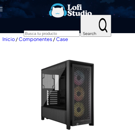
Skip to navigation
Skip to main content
Search
Inicio
/
Componentes
/
Case