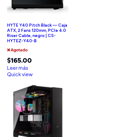
HYTE Y40 Pitch Black — Caja
ATX, 2 Fans 120mm, PCIe 4.0
Riser Cable, negro | CS-
HYTEZ-Y40-B
❌ Agotado
$
165.00
Leer más
Quick view