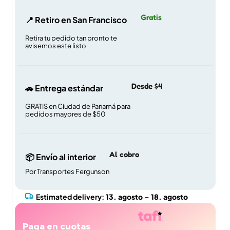
Gratis
📍 Retiro en San Francisco
Retira tu pedido tan pronto te
avisemos este listo
Desde $4
🚗 Entrega estándar
GRATIS en Ciudad de Panamá para
pedidos mayores de $50
Al cobro
📦 Envío al interior
Por Transportes Fergunson
Estimated delivery:
13. agosto – 18. agosto
Paga en cuotas