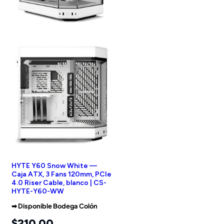
HYTE Y60 Snow White —
Caja ATX, 3 Fans 120mm, PCIe
4.0 Riser Cable, blanco | CS-
HYTE-Y60-WW
➡︎ Disponible Bodega Colón
$
210.00