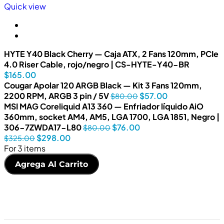
Quick view
HYTE Y40 Black Cherry — Caja ATX, 2 Fans 120mm, PCIe
4.0 Riser Cable, rojo/negro | CS-HYTE-Y40-BR
$
165.00
Cougar Apolar 120 ARGB Black — Kit 3 Fans 120mm,
2200 RPM, ARGB 3 pin / 5V
$
57.00
$
80.00
MSI MAG Coreliquid A13 360 — Enfriador líquido AiO
360mm, socket AM4, AM5, LGA 1700, LGA 1851, Negro |
306-7ZWDA17-L80
$
76.00
$
80.00
$
298.00
$
325.00
For 3 items
Agrega Al Carrito