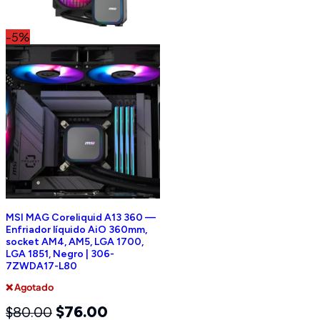
-5%
MSI MAG Coreliquid A13 360 —
Enfriador líquido AiO 360mm,
socket AM4, AM5, LGA 1700,
LGA 1851, Negro | 306-
7ZWDA17-L80
❌ Agotado
$
76.00
$
80.00