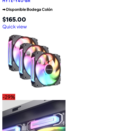
HYTE-Y40-BR
➡︎ Disponible Bodega Colón
$
165.00
Quick view
-29%